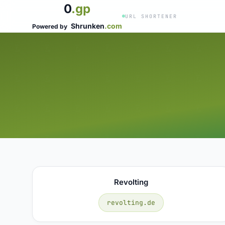
0
.gp
URL SHORTENER
Shrunken
.com
Powered by
Revolting
revolting.de