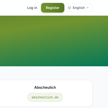
Log in
Register
English
Abscheulich
abscheulich.de