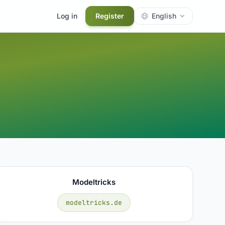
Log in
Register
English
Modeltricks
modeltricks.de