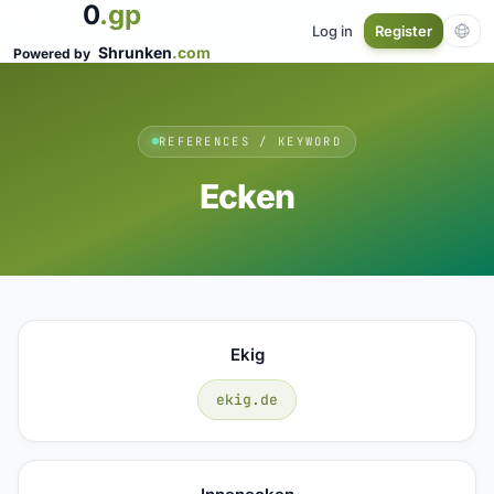
0
.gp
Log in
Register
Shrunken
.com
Powered by
REFERENCES / KEYWORD
Ecken
Ekig
ekig.de