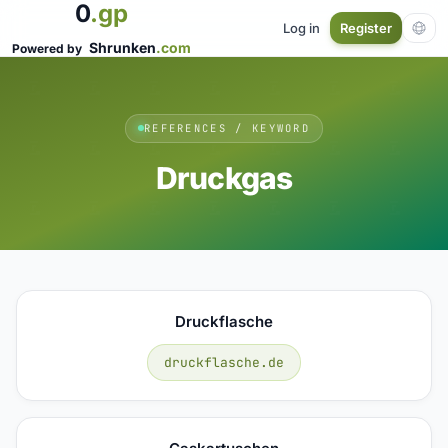
0
.gp
Log in
Register
Shrunken
.com
Powered by
REFERENCES / KEYWORD
Druckgas
Druckflasche
druckflasche.de