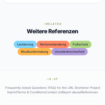
RELATED
Weitere Referenzen
Lackierung
Seniorenberatung
Fußschutz
Musikuntermalung
Ununterbrochenheit
0.GP
Frequently Asked Questions (FAQ) for the URL Shortener Project
Imprint
Terms & Conditions
Contact Us
Report abuse
References