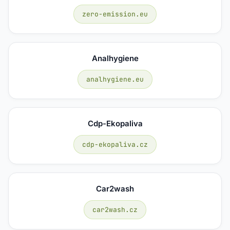
zero-emission.eu
Analhygiene
analhygiene.eu
Cdp-Ekopaliva
cdp-ekopaliva.cz
Car2wash
car2wash.cz