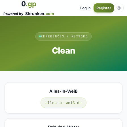
0
.gp
Log in
Register
Shrunken
.com
Powered by
REFERENCES / KEYWORD
Clean
Alles-In-Weiß
alles-in-weiß.de