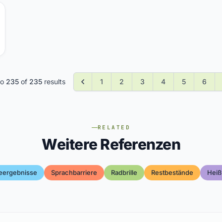
to
235
of
235
results
1
2
3
4
5
6
RELATED
Weitere Referenzen
eergebnisse
Sprachbarriere
Radbrille
Restbestände
Heiß