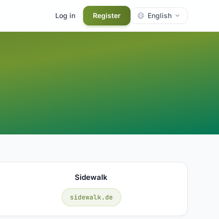
Log in
Register
English
Sidewalk
sidewalk.de