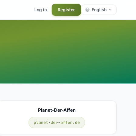
Log in
Register
English
Planet-Der-Affen
planet-der-affen.de