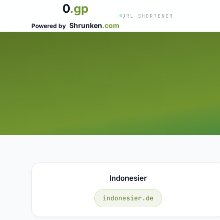
0
.gp
URL SHORTENER
Shrunken
.com
Powered by
Indonesier
indonesier.de