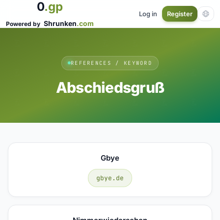
0
.gp
Log in
Register
Shrunken
.com
Powered by
REFERENCES / KEYWORD
Abschiedsgruß
Gbye
gbye.de