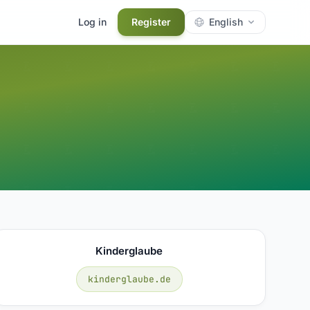
Log in
Register
English
Kinderglaube
kinderglaube.de