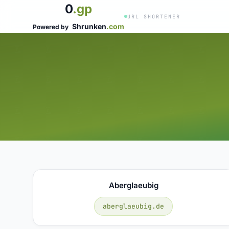
0
.gp
URL SHORTENER
Shrunken
.com
Powered by
Aberglaeubig
aberglaeubig.de